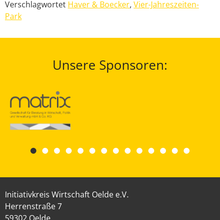
Verschlagwortet
Haver & Boecker
,
Vier-Jahreszeiten-
Park
Unsere Sponsoren:
Initiativkreis Wirtschaft Oelde e.V.
Herrenstraße 7
59302 Oelde