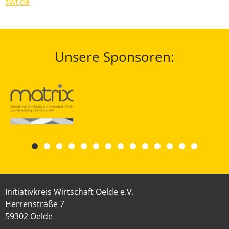
swf.de
Unsere Sponsoren:
Initiativkreis Wirtschaft Oelde e.V.
Herrenstraße 7
59302 Oelde