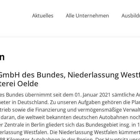
Aktuelles
Alle Unternehmen
Ausbild
GmbH des Bundes, Niederlassung Westf
erei Oelde
s Bundes übernimmt seit dem 01. Januar 2021 sämtliche A
eter in Deutschland. Zu unseren Aufgaben gehören die Plan
etrieb sowie die Finanzierung und vermögensmäßige Verwa
g daran, die weltweit bekannten deutschen Autobahnen noch
Zentrale in Berlin gliedert sich das Bundesgebiet insg. in
derlassung Westfalen. Die Niederlassung Westfalen kümmert
98 Kilometer Autobahnen in der Region. Der Hauptsitz unse