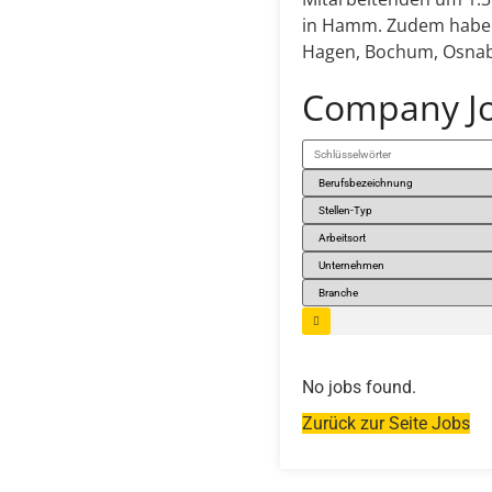
in Hamm. Zudem haben 
Hagen, Bochum, Osnabr
Company J
Schlüsselwörter
No jobs found.
Zurück zur Seite Jobs