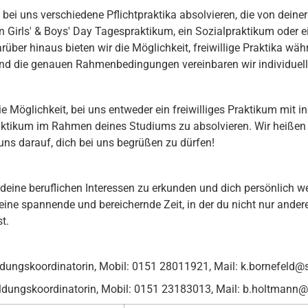
 bei uns verschiedene Pflichtpraktika absolvieren, die von dein
in Girls' & Boys' Day Tagespraktikum, ein Sozialpraktikum oder e
über hinaus bieten wir die Möglichkeit, freiwillige Praktika wäh
und die genauen Rahmenbedingungen vereinbaren wir individuell
e Möglichkeit, bei uns entweder ein freiwilliges Praktikum mit in
raktikum im Rahmen deines Studiums zu absolvieren. Wir heißen 
ns darauf, dich bei uns begrüßen zu dürfen!
deine beruflichen Interessen zu erkunden und dich persönlich w
eine spannende und bereichernde Zeit, in der du nicht nur ander
st.
ildungskoordinatorin, Mobil: 0151 28011921, Mail: k.bornefel
ildungskoordinatorin, Mobil: 0151 23183013, Mail: b.holtman