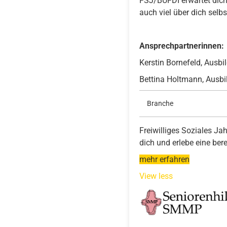
FSJ/BUFDI erwartet dich
auch viel über dich selbst
Ansprechpartnerinnen:
Kerstin Bornefeld, Ausb
Bettina Holtmann, Ausb
Branche
Freiwilliges Soziales J
dich und erlebe eine ber
mehr erfahren
View less