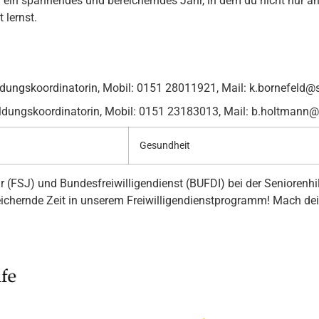
 ein spannendes und bereicherndes Jahr, in dem du nicht nur an
 lernst.
ildungskoordinatorin, Mobil: 0151 28011921, Mail: k.bornefel
ildungskoordinatorin, Mobil: 0151 23183013, Mail: b.holtman
Gesundheit
ahr (FSJ) und Bundesfreiwilligendienst (BUFDI) bei der Senioren
eichernde Zeit in unserem Freiwilligendienstprogramm! Mach dein