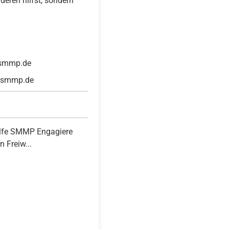
deren hilfst, sondern
d@smmp.de
n@smmp.de
hilfe SMMP Engagiere
 Freiw...