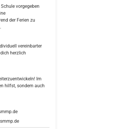
er Schule vorgegeben
ine
rend der Ferien zu
.
dividuell vereinbarter
dich herzlich
eiterzuentwickeln! Im
en hilfst, sondern auch
d@smmp.de
n@smmp.de